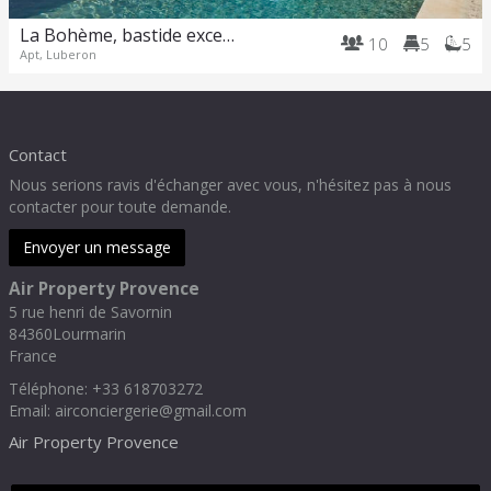
La Bohème, bastide exceptionnelle dans un parc immense.
10
5
5
Apt, Luberon
Contact
Nous serions ravis d'échanger avec vous, n'hésitez pas à nous
contacter pour toute demande.
Envoyer un message
Air Property Provence
5 rue henri de Savornin
84360
Lourmarin
France
Téléphone
:
+33 618703272
Email:
airconciergerie@gmail.com
Air Property Provence