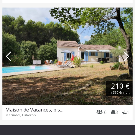
210 €
→
360 €
/ nuit
Maison de Vacances, piscine et nature en Provence
6
3
1
Merindol, Luberon