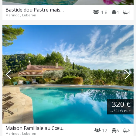
Bastide dou Pastre maison de famille avec magnifique vue
4-8
4
4
Merindol, Luberon
320 €
→
804 €
/ nuit
Maison Familiale au Cœur du Luberon avec Piscine et Vues Panoramiques
12
6
6
Merindol, Luberon