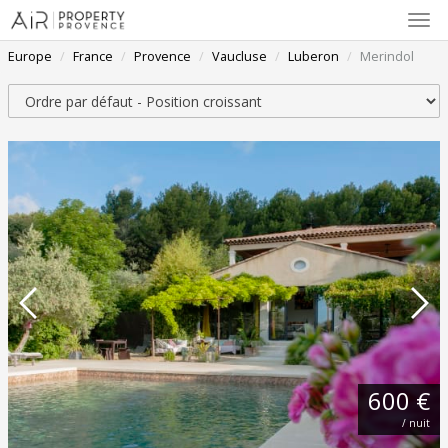
Affi
la
Europe
France
Provence
Vaucluse
Luberon
Merindol
navi
Trier par
600 €
/ nuit