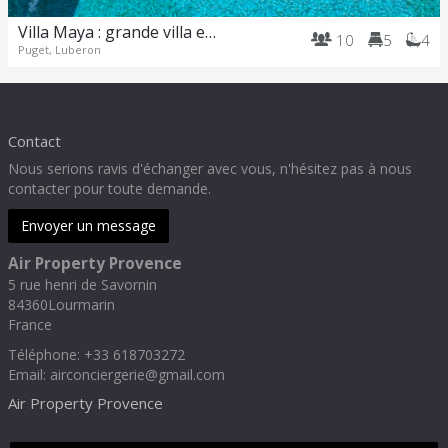
Villa Maya : grande villa et piscine incroyable au pied du Luberon
10
5
4
Puget, Luberon
Contact
Nous serions ravis d'échanger avec vous, n'hésitez pas à nous
contacter pour toute demande.
Envoyer un message
Air Property Provence
5 rue henri de Savornin
84360
Lourmarin
France
Téléphone
:
+33 618703272
Email:
airconciergerie@gmail.com
Air Property Provence