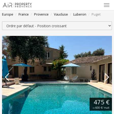
Affi
la
Europe
France
Provence
Vaucluse
Luberon
Puget
navi
Trier par
475 €
→
600 €
/ nuit