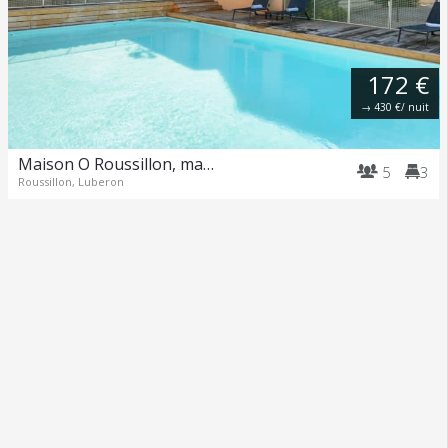
172 €
→
430 €
/ nuit
Maison O Roussillon, maison dans la forêt
5
3
Roussillon, Luberon