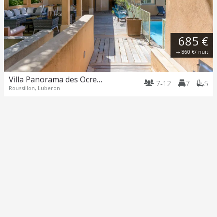
685 €
→
860 €
/ nuit
Villa Panorama des Ocres – Roussillon
7-12
7
5
Roussillon, Luberon