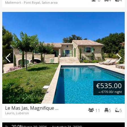
Mallemort - Pont Royal, Salon area
€535.00
→
€770.00
/ night
Le Mas Jas, Magnifique Mas Provençal rénové – Lauris
11
5
5
Lauris, Luberon
-20.0%