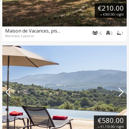
€210.00
→
€360.00
/ night
Maison de Vacances, piscine et nature en Provence
6
3
1
Merindol, Luberon
€580.00
→
€1,110.00
/ night