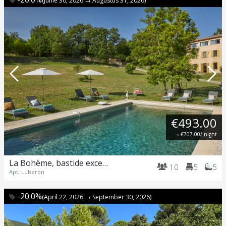
(Junie 30, 2026 → Augustus 31, 2026)
€493.00
→
€707.00
/ night
La Bohème, bastide exceptionnelle dans un parc immense.
10
5
5
Apt, Luberon
-20.0%
(April 22, 2026 → September 30, 2026)