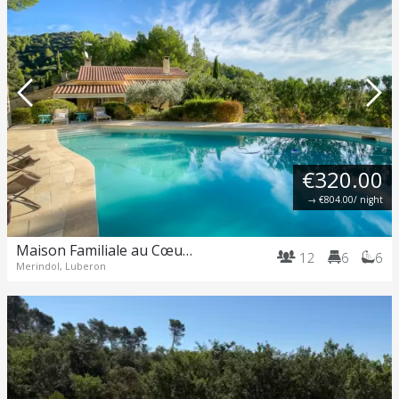
€320.00
→
€804.00
/ night
Maison Familiale au Cœur du Luberon avec Piscine et Vues Panoramiques
12
6
6
Merindol, Luberon