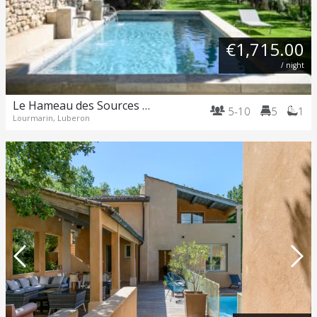
€1,715.00
/ night
Le Hameau des Sources – Lourmarin.
5-10
5
1
Lourmarin, Luberon