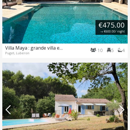
€475.00
→
€600.00
/ night
Villa Maya : grande villa et piscine incroyable au pied du Luberon
10
5
4
Puget, Luberon