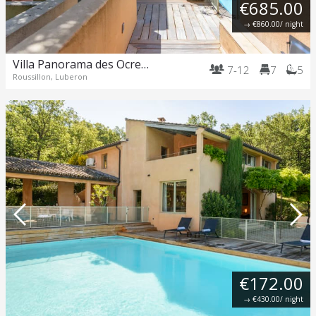
€685.00
→
€860.00
/ night
Villa Panorama des Ocres – Roussillon
7-12
7
5
Roussillon, Luberon
€172.00
→
€430.00
/ night