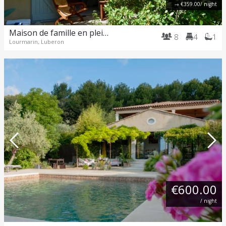
→
€359.00
/ night
Maison de famille en pleine nature, piscine Lourmarin
8
4
1
Lourmarin, Luberon
€600.00
/ night