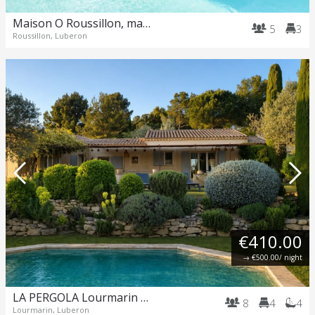
Maison O Roussillon, maison dans la forêt
5
3
Roussillon, Luberon
€410.00
→
€500.00
/ night
LA PERGOLA Lourmarin 4 chambres 4 salles de bain, piscine
8
4
4
Lourmarin, Luberon