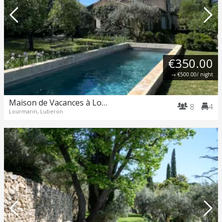
€350.00
→
€500.00
/ night
Maison de Vacances à Lourmarin – Vue sur le Château
8
4
Lourmarin, Luberon