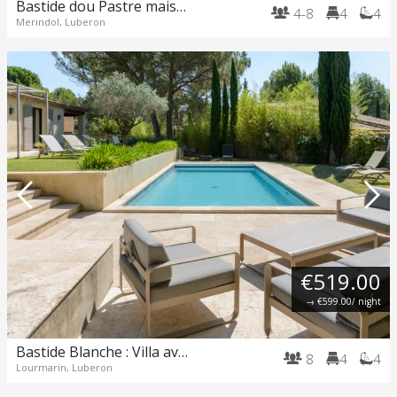
Bastide dou Pastre maison de famille avec magnifique vue
4-8
4
4
Merindol, Luberon
€519.00
→
€599.00
/ night
Bastide Blanche : Villa avec piscine et terrain de pétanque à Lourmarin.
8
4
4
Lourmarin, Luberon