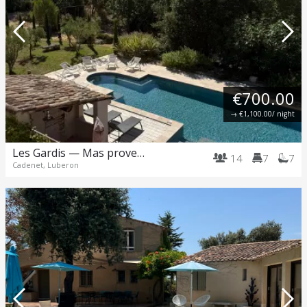
€700.00
→
€1,100.00
/ night
Les Gardis — Mas provençal d'exception au cœur du Luberon
14
7
7
Cadenet, Luberon