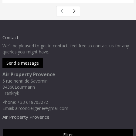
Contact
We'll be pleased to get in contact, feel free to contact us for any
queries you might have.
Send a message
Air Property Provence
5 rue henri de Savornin
84360
Lourmarin
Frankryk
Phone
:
+33 618703272
Email:
airconciergerie@gmail.com
Air Property Provence
Filter