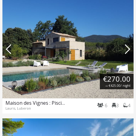
€270.00
→
€425.00
/ night
Maison des Vignes : Piscine et Charme à Lauris
6
3
4
Lauris, Luberon