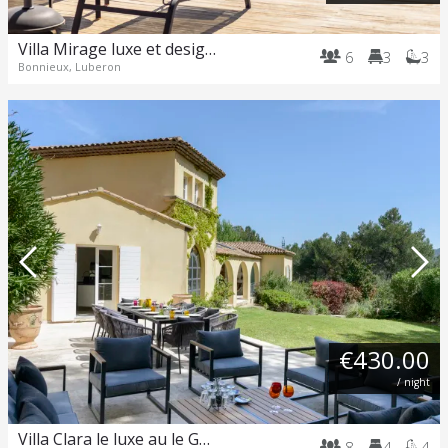
Villa Mirage luxe et design à Bonnieux
6
3
3
Bonnieux, Luberon
€430.00
/ night
Villa Clara le luxe au le Golf de Pont Royal !
8
4
4