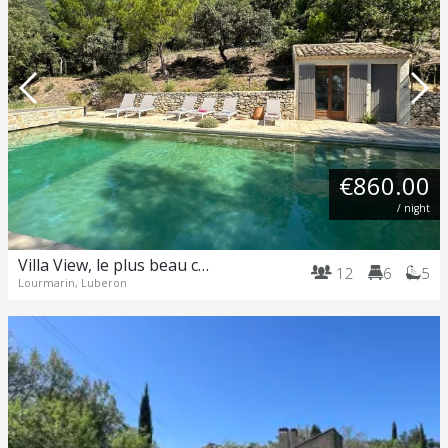
€860.00
/ night
Villa View, le plus beau couché de soleil de Lourmarin !
12
6
5
Lourmarin, Luberon