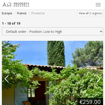
Togg
Navi
Europe
France
Provence
View all 2 regions
1 - 18 of 19
Sort by
€259.00