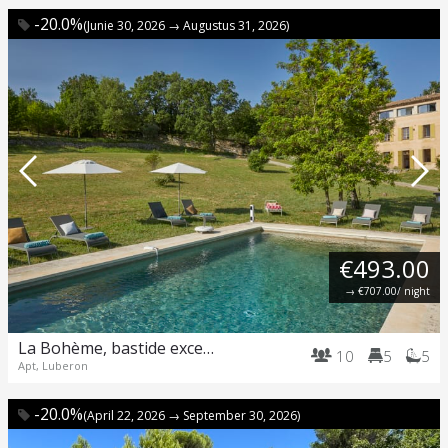
-20.0%
(Junie 30, 2026 → Augustus 31, 2026)
€493.00
→
€707.00
/ night
La Bohème, bastide exceptionnelle dans un parc immense.
10
5
5
Apt, Luberon
-20.0%
(April 22, 2026 → September 30, 2026)