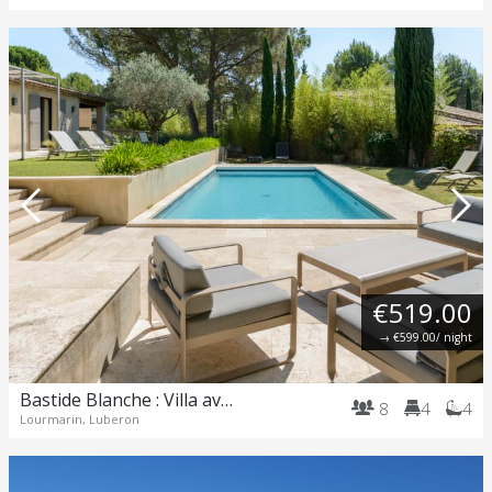
€519.00
→
€599.00
/ night
Bastide Blanche : Villa avec piscine et terrain de pétanque à Lourmarin.
8
4
4
Lourmarin, Luberon