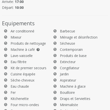
Cuisine
Arrivée:
17:00
séjour
Départ:
10:00
salle à manger/salon
1 suite parentale avec sa salle d'eau en rez-de-chaussée,
Equipements
toilette
1 chambre à l'étage avec sa salle d'eau, toilette (attention la
Air conditionné
Barbecue
rambarde des escaliers n'est pas sécurisée)
Mixeur
Ménage et désinfection
1 chambre en rez-de-chaussée avec sa salle d'eau, toilette
Produits de nettoyage
Sécheuse
Machine à café
Contemporain
Annexes :
Lave-vaisselle
Produits de base
Annexe 1 :
Eau filtrée
Extincteur
- une chambre avec lit en 160 cm et sa salle d'eau, toilette
Kit de premier secours
Congélateur
Annexe 2 :
Cuisine équipée
Jardin
- une chambre avec 2 lits de 90 cm et sa salle d'eau, toilette
Sèche-cheveux
Aspirateur
Eau chaude
Machine à glace
Annexe 3 :
- une chambre avec 2 lits de 90 cm et sa salle d'eau, toilette
Fer
Bouilloire
Kitchenette
Draps et Serviettes
Caution sans avance (frais de dossier).
Four micro-ondes
Minimaliste