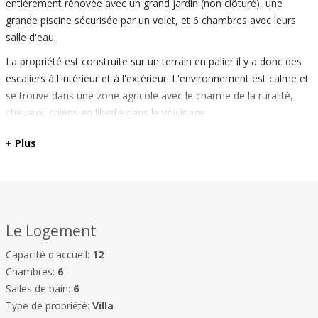
entièrement rénovée avec un grand jardin (non clôturé), une
grande piscine sécurisée par un volet, et 6 chambres avec leurs
salle d'eau.
La propriété est construite sur un terrain en palier il y a donc des
escaliers à l'intérieur et à l'extérieur. L'environnement est calme et
se trouve dans une zone agricole avec le charme de la ruralité,
chevaux, chiens en liberté dans le voisinage.
La villa view, se trouve à 3 km environ du village de Lourmarin, au
+ Plus
bout d'un chemin en terre (1km), le chemin peut être en mauvais
état à certain endroit, les voitures de sport ne sont pas
recommandées.
La cuisine toute équipée donne sur la vaste terrasse couverte
Le Logement
devant une vue époustouflante sur la campagne environnante.
Le séjour, salon ainsi que les 6 chambres sont climatisées.
Capacité d'accueil:
12
Voici la répartition des chambres :
Chambres:
6
Salles de bain:
6
Bâtisse principale :
Type de propriété:
Villa