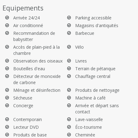
attend à La Matina AIR Property Provence.
Equipements
Service AIR Property Provence:
Arrivée 24/24
Parking accessible
Air conditionné
Magasins d'antiquités
Une semaine avant l'arrivée, notre équipe vous contactera pour
Recommandation de
Barbecue
les détails GPS et l'enregistrement. Accueil personnalisé et
babysitter
conciergerie privée pour organiser des activités et services selon
Accès de plain-pied à la
Vélo
vos besoins. Après votre départ, nettoyage professionnel de la
chambre
propriété.
Observation des oiseaux
Livres
Une caution de 1 500 euros est exigée, avec possibilité de la régler
Bouteilles d'eau
Terrain de pétanque
sans avance via Swikly (frais de dossier en sus).
Détecteur de monoxide
Chauffage central
de carbone
Règles de la propriété:
Ménage et désinfection
Produits de nettoyage
Il est interdit d'utiliser la cheminée et de fumer à l'intérieur.
Sécheuse
Machine à café
Soyez vigilant lors de l'utilisation du barbecue, interdit les
Concierge
Arrivée et départ sans
jours de vent.
contact
Ne pas s'asseoir sur le canapé avec des vêtements ou
Contemporain
Lave-vaisselle
maillots de bain mouillés.
Lecteur DVD
Éco-tourisme
Ne pas partir avec les serviettes fournies par la propriété.
Produits de base
Cheminée