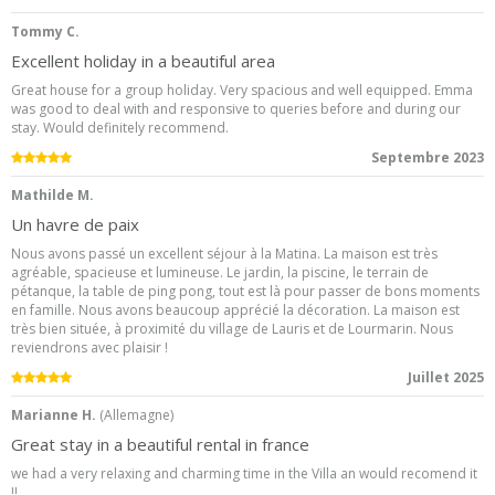
Tommy C.
Excellent holiday in a beautiful area
Great house for a group holiday. Very spacious and well equipped. Emma
was good to deal with and responsive to queries before and during our
stay. Would definitely recommend.
5.0
/5
Septembre 2023
Mathilde M.
Un havre de paix
Nous avons passé un excellent séjour à la Matina. La maison est très
agréable, spacieuse et lumineuse. Le jardin, la piscine, le terrain de
pétanque, la table de ping pong, tout est là pour passer de bons moments
en famille. Nous avons beaucoup apprécié la décoration. La maison est
très bien située, à proximité du village de Lauris et de Lourmarin. Nous
reviendrons avec plaisir !
5.0
/5
Juillet 2025
Marianne H.
(
Allemagne
)
Great stay in a beautiful rental in france
we had a very relaxing and charming time in the Villa an would recomend it
!!