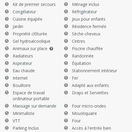
Avant votre départ:
Kit de premier secours
Ménage inclus
Congélateur
Réfrigérateur
Videz vos poubelles, réfrigérateur et lave-vaisselle.
Cuisine équipée
Jeux pour enfants
Nettoyez le barbecue.
Jardin
Résidence fermée
Propriété clôturée
Sèche-cheveux
Gel hydroalcoolique
Cintres
Animaux sur place
Piscine chauffée
Radiateurs
Randonnée
Aspirateur
Équitation
Eau chaude
Stationnement intérieur
Internet
Fer
Bouilloire
Adapté aux enfants
Espace de travail
Draps et Serviettes
ordinateur portable
Massage sur demande
Four micro-ondes
Minimaliste
Moustiquaire
VTT
Four
Parking Inclus
Accès à l'entrée bien