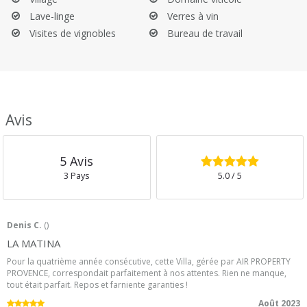
Lave-linge
Verres à vin
Visites de vignobles
Bureau de travail
Avis
5.0
/5
5
Avis
3 Pays
5.0
/ 5
Denis C.
(
)
LA MATINA
Pour la quatrième année consécutive, cette Villa, gérée par AIR PROPERTY
PROVENCE, correspondait parfaitement à nos attentes. Rien ne manque,
tout était parfait. Repos et farniente garanties !
5.0
/5
Août 2023