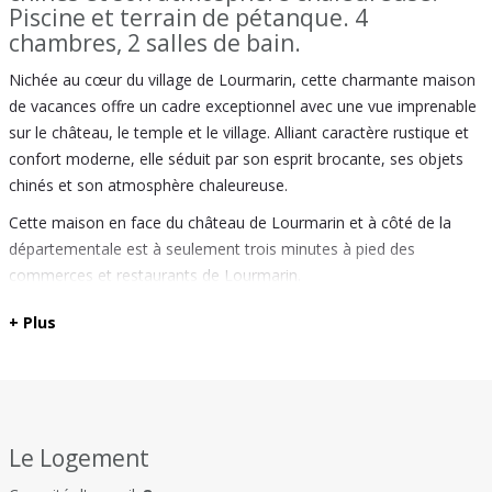
Piscine et terrain de pétanque. 4
chambres, 2 salles de bain.
Nichée au cœur du village de Lourmarin, cette charmante maison
de vacances offre un cadre exceptionnel avec une vue imprenable
sur le château, le temple et le village. Alliant caractère rustique et
confort moderne, elle séduit par son esprit brocante, ses objets
chinés et son atmosphère chaleureuse.
Cette maison en face du château de Lourmarin et à côté de la
départementale est à seulement trois minutes à pied des
commerces et restaurants de Lourmarin.
Cette maison de plain-pied dispose également d’un étage dédié à
+ Plus
un espace de travail, bureau et télévision. Son terrain de 3 000 m²,
de petit bois, terrain de pétanque, et jardin bien entretenu offre un
bel espace tout en étant quasiment au centre du village.
Vaste terrasse pour prendre les repas à l'extérieur avec vue
imprenable sur le château.
Le Logement
Espaces de vie et agencement