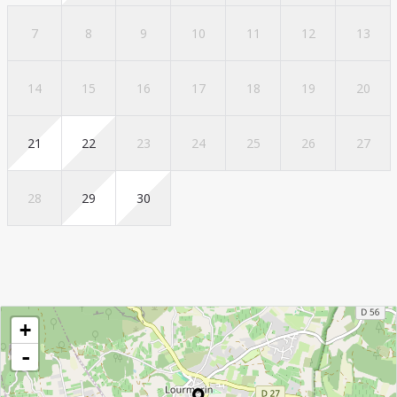
propreté, et bien que nous ne vous demandions pas de faire le
7
8
9
10
11
12
13
ménage, nous apprécions que la maison soit laissée dans un état
correct à votre départ. Veuillez noter qu'un supplément ménage
peut être retenu sur la caution en cas de nécessité.
14
15
16
17
18
19
20
N'attendez plus pour réaliser vos rêves de vacances en Provence.
Visitez notre site pour en savoir plus sur la Maison Emilie et
21
22
23
24
25
26
27
réservez votre séjour aujourd'hui. Des moments magiques vous
attendent !
28
29
30
+
-